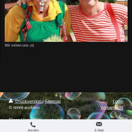
Wir sehen uns ;o)
Druckversion
|
Sitemap
Login
© rennt-a-clown
Webansicht
Diese Homepage wurde mit
IONOS MyWebsite
erstellt.
Anrufen
E-Mail