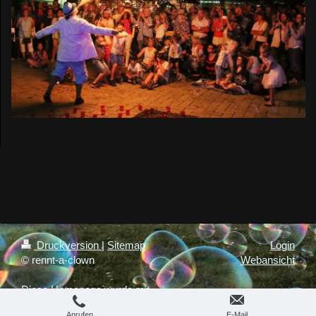
Druckversion
|
Sitemap
Login
© rennt-a-clown
Webansicht
Diese Homepage wurde mit
IONOS MyWebsite
erstellt.
Anrufen
E-Mail